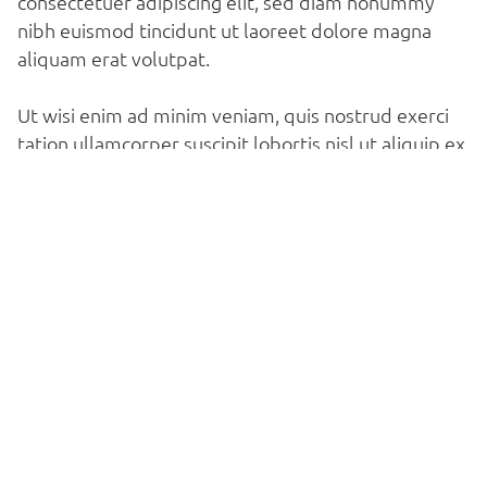
consectetuer adipiscing elit, sed diam nonummy
nibh euismod tincidunt ut laoreet dolore magna
aliquam erat volutpat.
Ut wisi enim ad minim veniam, quis nostrud exerci
tation ullamcorper suscipit lobortis nisl ut aliquip ex
ea commodo consequat. Duis autem vel eum iriure
dolor in hendrerit in vulputate velit esse